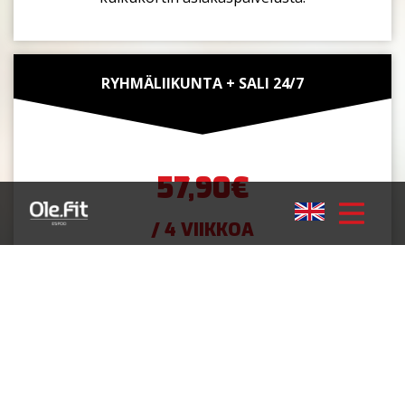
RYHMÄLIIKUNTA + SALI 24/7
57,90€
/ 4 VIIKKOA
Ryhmäliikunta + Sali 24/7
Sisältää pääsyoikeuden kuntosalin yleisiin tiloihin
sekä pukuhuoneisiin.Tilauksen laskutusväli on 4
viikkoa.