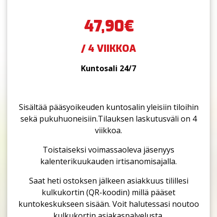
47,90€
/ 4 VIIKKOA
Kuntosali 24/7
Sisältää pääsyoikeuden kuntosalin yleisiin tiloihin
sekä pukuhuoneisiin.Tilauksen laskutusväli on 4
viikkoa.
Toistaiseksi voimassaoleva jäsenyys
kalenterikuukauden irtisanomisajalla.
Saat heti ostoksen jälkeen asiakkuus tilillesi
kulkukortin (QR-koodin) millä pääset
kuntokeskukseen sisään. Voit halutessasi noutoo
kulkukortin asiakaspalvelusta.