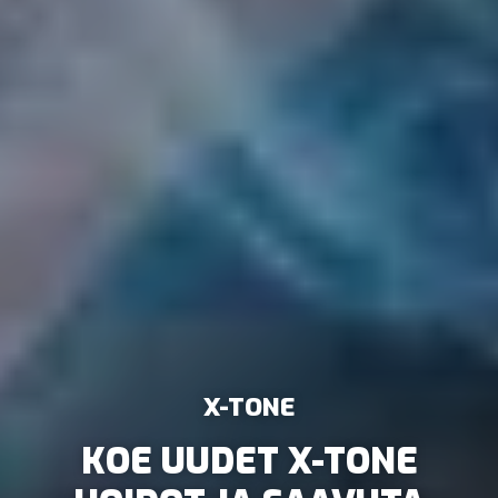
X-TONE
VERKKOKAUPPA &
TUTUSTU MEIHIN
KOE UUDET X-TONE
UUSI KULKUKORTINLUKIJA
KAVERIKAMPANJA