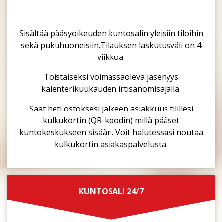
Sisältää pääsyoikeuden kuntosalin yleisiin tiloihin
sekä pukuhuoneisiin.Tilauksen laskutusväli on 4
viikkoa.
Toistaiseksi voimassaoleva jäsenyys
kalenterikuukauden irtisanomisajalla.
Saat heti ostoksesi jälkeen asiakkuus tilillesi
kulkukortin (QR-koodin) millä pääset
kuntokeskukseen sisään. Voit halutessasi noutaa
kulkukortin asiakaspalvelusta.
KUNTOSALI 24/7