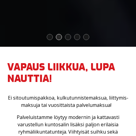
1
2
3
4
5
VAPAUS LIIKKUA, LUPA
NAUTTIA!
Ei sitoutumispakkoa, kulkutunnistemaksua, liittymis­
maksuja tai vuosit­taista palvelu­maksua!
Palveluistamme löytyy modernin ja kattavasti
varustellun kuntosalin lisäksi paljon erilaisia
ryhmäliikuntatunteja. Viihtyisät suihku sekä