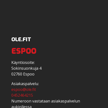
OLE.FIT
ESPOO
Käyntiosoite:
Sokinsuonkuja 4
02760 Espoo
Asiakaspalvelu:
espoo@ole.fit
0452464215
Numeroon vastataan asiakaspalvelun
aukiollessa