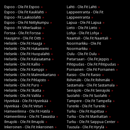
Espoo - Ole.Fit Espoo
Lahti - Ole.Fit Lahti
Espoo - Ole.Fit Kauklahti
Lappeenranta - Ole.Fit
Espoo - Fit Laaksolahti
Lappeenranta
Espoo - Ole.Fit Niittykumpu
Lapua - Ole.Fit Lapua
Espoo - Fit Viherlaakso
Lieto - Ole.Fit Lieto
Forssa - Ole.Fit Forssa
Lohja - Ole.Fit Lohja
Hausjärvi - Ole.Fit Oitti
Naantali - Ole.Fit Naantali
Helsinki - Ole.Fit Haaga
Noormarkku - Ole.Fit
Helsinki - Ole.Fit Hakaniemi
Noormarkku
Helsinki - Ole.Fit Huopalahti
Oulu - Ole.Fit Oulu
Helsinki - Ole.Fit Kalasatama
Pietarsaari - Ole.Fit Jeppis
Helsinki - Ole.Fit Kallio
Pihtipudas - Ole.Fit Pihtipudas
Helsinki - Ole.Fit Kamppi
Pornainen - Ole.Fit Pornainen
Helsinki - Ole.Fit Malminkartano
Raisio - Ole.Fit Raisio
Helsinki - Ole.Fit Pihlajisto
Riihimäki - Ole.Fit Riihimäki
Helsinki - Ole.Fit Puro
Sastamala - Ole.Fit Sastamala
Helsinki - Ole.Fit Skatta
Seinäjoki - Ole.Fit Seinäjoki
Helsinki - Ole.Fit Vallila
Suolahti - Ole.Fit Suolahti
Hyvinkää - Ole.Fit Hyvinkää
Tampere - Ole.Fit Tampella
Hyvinkää - Ole.Fit Veturi
Turenki - Ole.Fit Turenki
Hämeenlinna - Ole.Fit Hätilä
Turku - Ole.Fit Kupittaa
Hämeenlinna - Ole.Fit Tawastia
Turku - Ole.Fit Manhattan
Ilmajoki - Ole.Fit Ilmajoki
Turku - Ole.Fit Saippua Center
Inkeroinen - Ole.Fit Inkeroinen
Tuusula - Ole.Fit Hyrylä