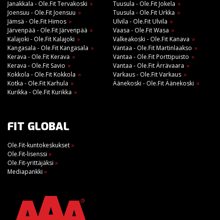
Janakkala - Ole.Fit Tervakoski
Tuusula - Ole.Fit Jokela
Joensuu - Ole.Fit Joensuu
Tuusula - Ole.Fit Urkka
Jämsä - Ole.Fit Himos
Ulvila - Ole.Fit Ulvila
Järvenpää - Ole.Fit Järvenpää
Vaasa - Ole.Fit Wasa
Kalajoki - Ole.Fit Kalajoki
Valkeakoski - Ole.Fit Kanava
Kangasala - Ole.Fit Kangasala
Vantaa - Ole.Fit Martinlaakso
Kerava - Ole.Fit Kerava
Vantaa - Ole.Fit Porttipuisto
Kerava - Ole.Fit Savio
Vantaa - Ole.Fit Ärrävaara
Kokkola - Ole.Fit Kokkola
Varkaus - Ole.Fit Varkaus
Kotka - Ole.Fit Karhula
Äänekoski - Ole.Fit Äänekoski
Kurikka - Ole.Fit Kurikka
FIT GLOBAL
Ole.Fit-kuntokeskukset
»
Ole.Fit-lisenssi
»
Ole.Fit-yrittäjäksi
»
Mediapankki
»