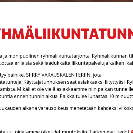
HMÄ­LIIKUNTA­TUN
a ja monipuolinen ryhmäliikuntatarjonta. Ryhmäliikunnan 
a erilaisia sekä laadukkaita liikuntapalveluja kaiken ikäisille
ytyy painike, SIIRRY VARAUSKALENTERIIN, jota
tunteja. Käyttäjätunnuksen saat asiakkaaksi liityttyäsi. Ryh
mista. Mikäli et ole vielä asiakkaamme niin paikan tunneill
untia ennen tunnin alkua. Paikka tulee lunastaa 10 minuutt
ukauden aikana varausoikeus menetetään kahdeksi viikoks
saikataulu, pidätämme oikeudet muutoksiin. Tarkemmat tiedot
A