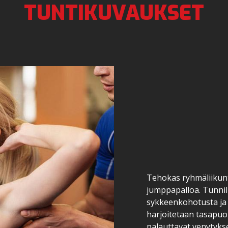
TUNTIKUVAUKSET
Tehokas ryhmäliikunt
jumppapalloa. Tunnil
sykkeenkohotusta ja
harjoitetaan tasapuo
palauttavat venytykse