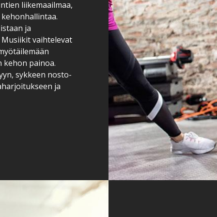
ntien liikemaailmaa,
a kehonhallintaa.
staan ja
Musiikit vaihtelevat
u myötäilemään
n kehon painoa.
yyn, sykkeen nosto-
aharjoitukseen ja