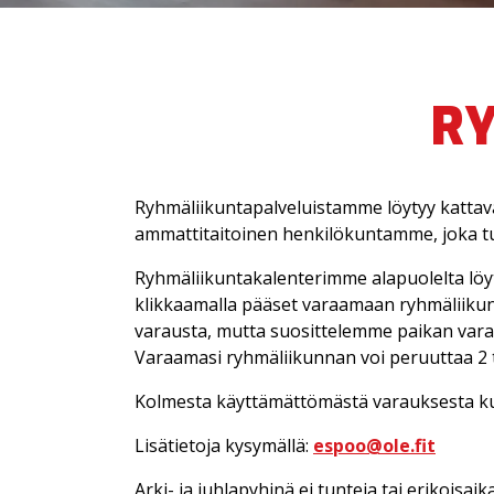
RY
Ryhmäliikuntapalveluistamme löytyy kattav
ammattitaitoinen henkilökuntamme, joka tuotta
Ryhmäliikuntakalenterimme alapuolelta lö
klikkaamalla pääset varaamaan ryhmäliikunta
varausta, mutta suosittelemme paikan varaa
Varaamasi ryhmäliikunnan voi peruuttaa 2 t
Kolmesta käyttämättömästä varauksesta ku
Lisätietoja kysymällä:
espoo@ole.fit
Arki- ja juhlapyhinä ei tunteja tai erikoi