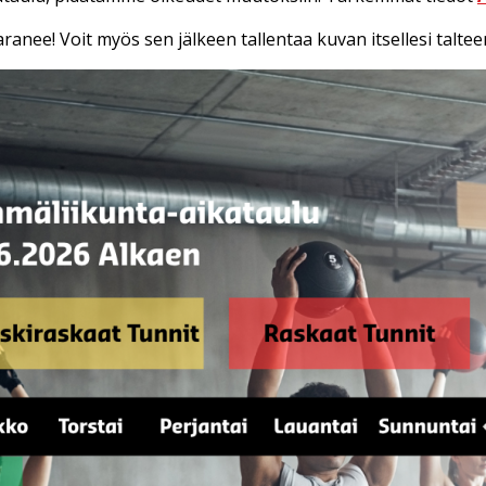
anee! Voit myös sen jälkeen tallentaa kuvan itsellesi taltee