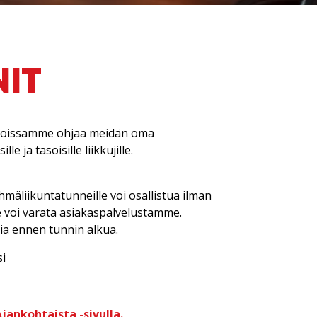
NIT
tiloissamme ohjaa meidän oma
 ja tasoisille liikkujille.
mäliikuntatunneille voi osallistua ilman
e voi varata asiakaspalvelustamme.
ia ennen tunnin alkua.
i
jankohtaista -sivulla.