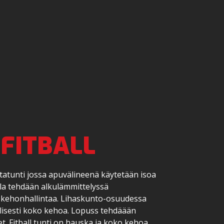
FITBALL
atunti jossa apuvälineenä käytetään isoa
la tehdään alkulämmittelyssä
 kehonhallintaa. Lihaskunto-osuudessa
lisesti koko kehoa. Lopuss tehdäään
t. Fitball tunti on hauska ja koko kehoa