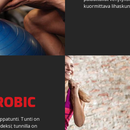
kuormittava lihaskunto
ROBIC
ppatunti. Tunti on
eksi; tunnilla on