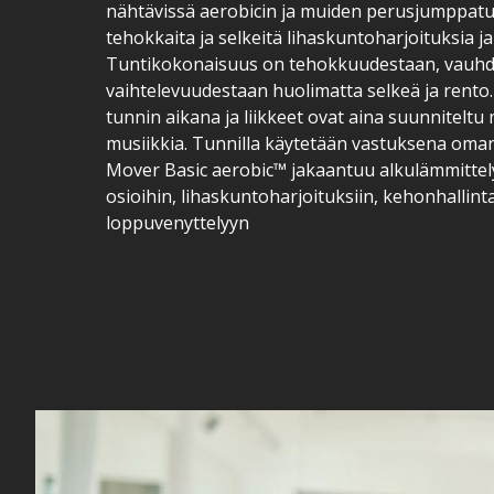
nähtävissä aerobicin ja muiden perusjumppatu
tehokkaita ja selkeitä lihaskuntoharjoituksia j
Tuntikokonaisuus on tehokkuudestaan, vauhdi
vaihtelevuudestaan huolimatta selkeä ja rento. 
tunnin aikana ja liikkeet ovat aina suunnitelt
musiikkia. Tunnilla käytetään vastuksena oma
Mover Basic aerobic™ jakaantuu alkulämmittel
osioihin, lihaskuntoharjoituksiin, kehonhallint
loppuvenyttelyyn