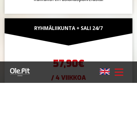
RYHMÄLIIKUNTA + SALI 24/7
57,90€
/ 4 VIIKKOA
Ryhmäliikunta + Sali 24/7
Sisältää pääsyoikeuden kuntosalin yleisiin tiloihin
sekä pukuhuoneisiin.Tilauksen laskutusväli on 4
viikkoa.