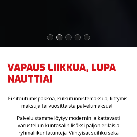
1
2
3
4
5
VAPAUS LIIKKUA, LUPA
NAUTTIA!
Ei sitoutumispakkoa, kulkutunnistemaksua, liittymis­
maksuja tai vuosit­taista palvelu­maksua!
Palveluistamme löytyy modernin ja kattavasti
varustellun kuntosalin lisäksi paljon erilaisia
ryhmäliikuntatunteja. Viihtyisät suihku sekä