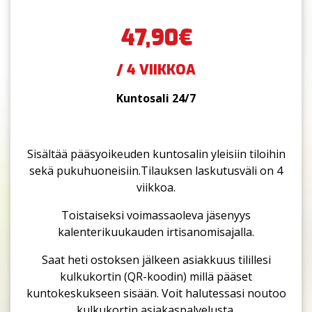
47,90€
/ 4 VIIKKOA
Kuntosali 24/7
Sisältää pääsyoikeuden kuntosalin yleisiin tiloihin
sekä pukuhuoneisiin.Tilauksen laskutusväli on 4
viikkoa.
Toistaiseksi voimassaoleva jäsenyys
kalenterikuukauden irtisanomisajalla.
Saat heti ostoksen jälkeen asiakkuus tilillesi
kulkukortin (QR-koodin) millä pääset
kuntokeskukseen sisään. Voit halutessasi noutoo
kulkukortin asiakaspalvelusta.