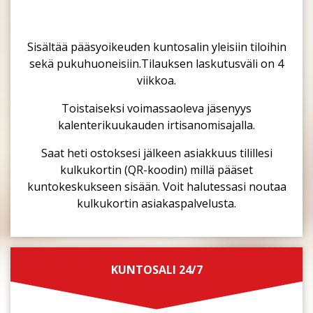
Sisältää pääsyoikeuden kuntosalin yleisiin tiloihin
sekä pukuhuoneisiin.Tilauksen laskutusväli on 4
viikkoa.
Toistaiseksi voimassaoleva jäsenyys
kalenterikuukauden irtisanomisajalla.
Saat heti ostoksesi jälkeen asiakkuus tilillesi
kulkukortin (QR-koodin) millä pääset
kuntokeskukseen sisään. Voit halutessasi noutaa
kulkukortin asiakaspalvelusta.
KUNTOSALI 24/7