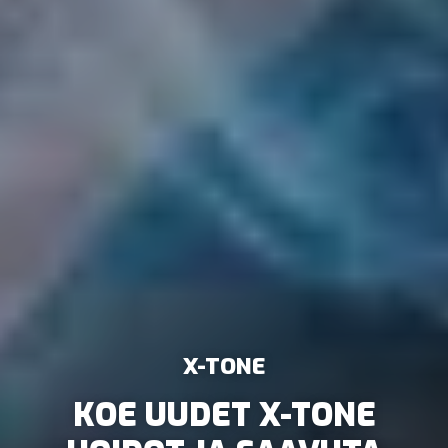
X-TONE
VERKKOKAUPPA &
TUTUSTU MEIHIN
KOE UUDET X-TONE
UUSI KULKUKORTINLUKIJA
KAVERIKAMPANJA